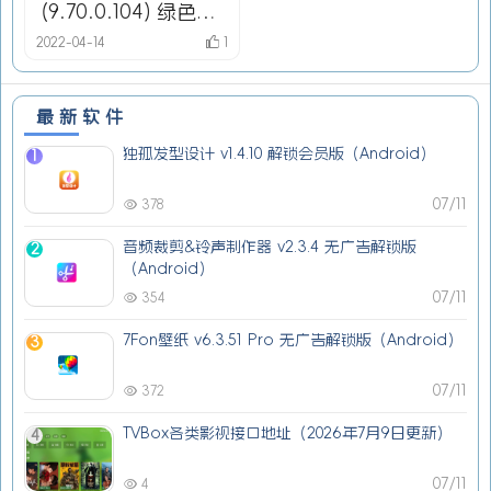
(9.70.0.104) 绿色单
文件纯净版
2022-04-14
1
最新软件
独孤发型设计 v1.4.10 解锁会员版（Android）
1
07/11
378
音频裁剪&铃声制作器 v2.3.4 无广告解锁版
2
（Android）
07/11
354
7Fon壁纸 v6.3.51 Pro 无广告解锁版（Android）
3
07/11
372
TVBox各类影视接口地址（2026年7月9日更新）
4
07/11
4