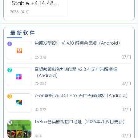
Stable +4.14.48
Nightly 解锁版
2026-04-01
（Android）-广告拦
截器
最新软件
独孤发型设计 v1.4.10 解锁会员版（Android）
1
07/11
378
音频裁剪&铃声制作器 v2.3.4 无广告解锁版
2
（Android）
07/11
354
7Fon壁纸 v6.3.51 Pro 无广告解锁版（Android）
3
07/11
372
TVBox各类影视接口地址（2026年7月9日更新）
4
07/11
4