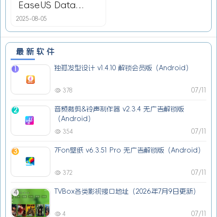
EaseUS Data
Recovery Wizard
2025-08-05
19.6.5 便携版
最新软件
独孤发型设计 v1.4.10 解锁会员版（Android）
1
07/11
378
音频裁剪&铃声制作器 v2.3.4 无广告解锁版
2
（Android）
07/11
354
7Fon壁纸 v6.3.51 Pro 无广告解锁版（Android）
3
07/11
372
TVBox各类影视接口地址（2026年7月9日更新）
4
07/11
4