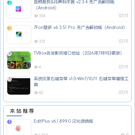
音频裁剪&铃声制作器 v2.3.4 无广告解锁版
2
（Android）
07/11
354
7Fon壁纸 v6.3.51 Pro 无广告解锁版（Android）
3
07/11
372
TVBox各类影视接口地址（2026年7月9日更新）
4
07/11
4
系统玩家右键菜单 v1.0-Win7/10/11 右键菜单增强工
5
具
07/11
42
本站推荐
EditPlus v6.1.899.0 汉化绿色版
1
0