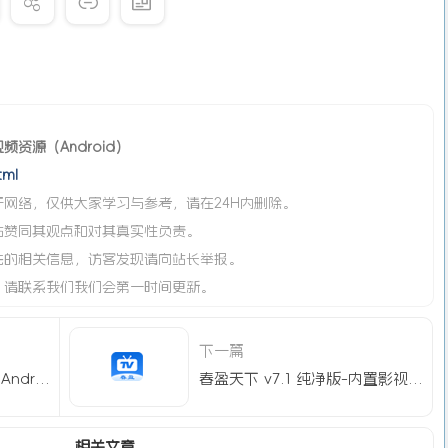
频资源（Android）
tml
网络，仅供大家学习与参考，请在24H内删除。
站赞同其观点和对其真实性负责。
法的相关信息，访客发现请向站长举报。
，请联系我们我们会第一时间更新。
下一篇
儿歌多多 v1.3.6.0 TV版（Android）
春盈天下 v7.1 纯净版-内置影视直播源（Android）
相关文章