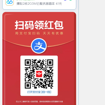
爆款2核2G3M云服务器首年 61元