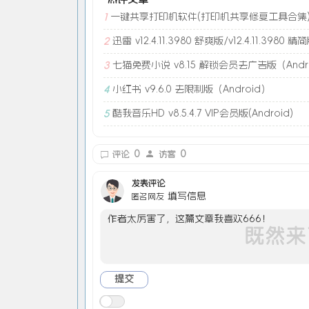
一键共享打印机软件(打印机共享修复工具合集
1
迅雷 v12.4.11.3980 舒爽版/v12.4.11.3980 精
2
七猫免费小说 v8.15 解锁会员去广告版（Andr
3
小红书 v9.6.0 去限制版（Android）
4
酷我音乐HD v8.5.4.7 VIP会员版(Android)
5
0
0
评论
访客
发表评论
填写信息
匿名网友