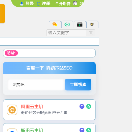
兰开斯特
26°
登录
注册
未登录
录后即可体验更多功能
注册
忘记密码
☞ 机房直营 免实名服务器 低至元/
哈喽~
百度一下-协助本站SEO
立即搜索
阿里云主机
低价长效云服务器99元/1年
腾讯云主机