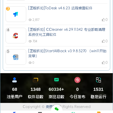
[正版折扣]ToDesk v4.6.23 远程桌面软件
3
0
2,817
[正版折扣] CCleaner v6.29.11342 专业卸载清理
4
系统优化工具软件
0
704
[正版折扣]StartAllBack v3.9.8.5270 （win11开始
5
菜单）
0
0
68
1348
67910
+
0
1531
注册用户
软件总数
浏览总数
今日发布
稳定运行
Copyright ©
免费吧
All Rights Reserved
由
WordPress
驱动