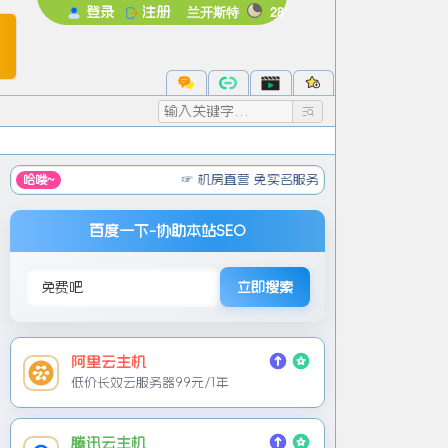
兰开斯特
28°
登录
注册
未登录
录后即可体验更多功能
注册
忘记密码
☞ 机房直营 免实名服务器 低至元/月
☞
免备案服务，首月
哈喽~
百度一下-协助本站SEO
立即搜索
阿里云主机
低价长效云服务器99元/1年
腾讯云主机