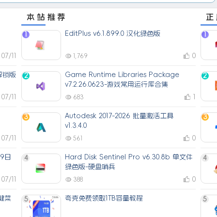
本站推荐
正
EditPlus v6.1.899.0 汉化绿色版
1
1
07/11
0
1,769
解锁版
Game Runtime Libraries Package
2
2
v7.2.26.0623-游戏常用运行库合集
07/11
1
683
Autodesk 2017-2026 批量激活工具
3
3
v1.3.4.0
07/11
0
561
月9日
Hard Disk Sentinel Pro v6.30.8b 单文件
4
4
绿色版-硬盘哨兵
07/11
0
388
右键菜
夸克免费领取1TB容量教程
5
5