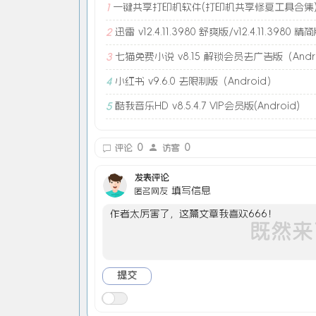
一键共享打印机软件(打印机共享修复工具合集
1
迅雷 v12.4.11.3980 舒爽版/v12.4.11.3980 精
2
七猫免费小说 v8.15 解锁会员去广告版（Andr
3
小红书 v9.6.0 去限制版（Android）
4
酷我音乐HD v8.5.4.7 VIP会员版(Android)
5
0
0
评论
访客
发表评论
填写信息
匿名网友