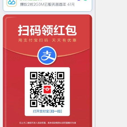
爆款2核2G3M云服务器首年 61元