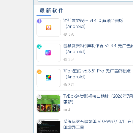
最新软件
独孤发型设计 v1.4.10 解锁会员版
1
（Android）
378
音频裁剪&铃声制作器 v2.3.4 无广告
2
（Android）
354
7Fon壁纸 v6.3.51 Pro 无广告解锁版
3
（Android）
372
TVBox各类影视接口地址（2026年7
4
更新）
4
系统玩家右键菜单 v1.0-Win7/10/11 
5
单增强工具