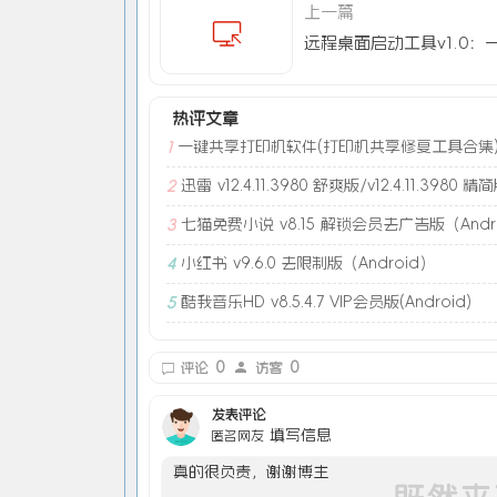
上一篇
热评文章
一键共享打印机软件(打印机共享修复工具合集
1
迅雷 v12.4.11.3980 舒爽版/v12.4.11.3980 精
2
七猫免费小说 v8.15 解锁会员去广告版（Andr
3
小红书 v9.6.0 去限制版（Android）
4
酷我音乐HD v8.5.4.7 VIP会员版(Android)
5
0
0
评论
访客
发表评论
填写信息
匿名网友