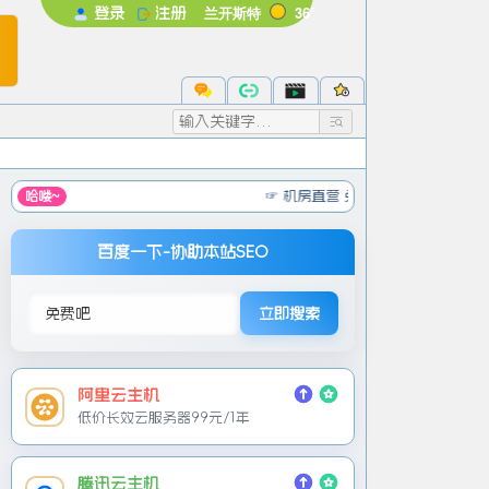
兰开斯特
36°
登录
注册
未登录
录后即可体验更多功能
注册
忘记密码
☞ 机房直营 免实名服务器 低至元/月
☞
免备案服务
哈喽~
百度一下-协助本站SEO
立即搜索
阿里云主机
低价长效云服务器99元/1年
腾讯云主机