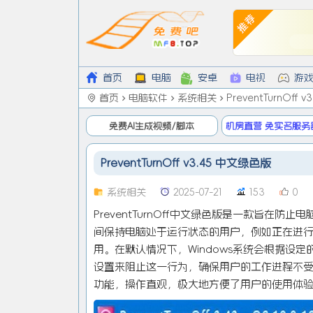
首页
电脑
安卓
电视
游
首页
电脑软件
系统相关
PreventTurnOff
免费AI生成视频/脚本
机房直营 免实名服务
低9/月
PreventTurnOff v3.45 中文绿色版
系统相关
2025-07-21
153
0
PreventTurnOff中文绿色版是一款旨
间保持电脑处于运行状态的用户，例如正在进
用。在默认情况下，Windows系统会根据设定的
设置来阻止这一行为，确保用户的工作进程不
功能，操作直观，极大地方便了用户的使用体