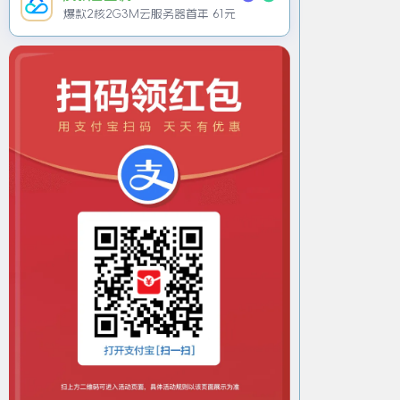
爆款2核2G3M云服务器首年 61元