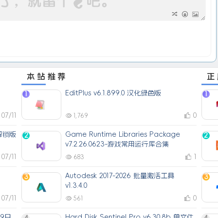
本站推荐
正
EditPlus v6.1.899.0 汉化绿色版
1
1
07/11
0
1,769
解锁版
Game Runtime Libraries Package
2
2
v7.2.26.0623-游戏常用运行库合集
07/11
1
683
Autodesk 2017-2026 批量激活工具
3
3
v1.3.4.0
07/11
0
561
月9日
Hard Disk Sentinel Pro v6.30.8b 单文件