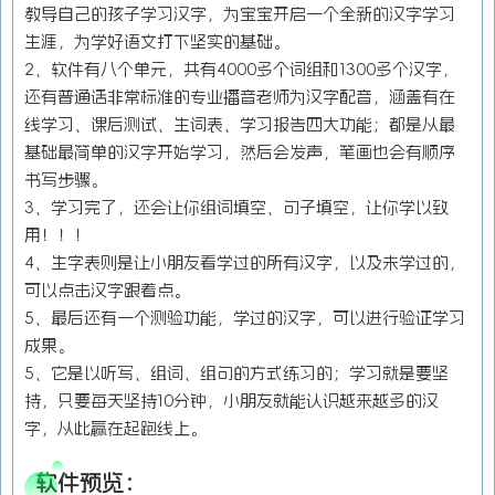
教导自己的孩子学习汉字，为宝宝开启一个全新的汉字学习
生涯，为学好语文打下坚实的基础。
2、软件有八个单元，共有4000多个词组和1300多个汉字，
还有普通话非常标准的专业播音老师为汉字配音，涵盖有在
线学习、课后测试、生词表、学习报告四大功能；都是从最
基础最简单的汉字开始学习，然后会发声，笔画也会有顺序
书写步骤。
3、学习完了，还会让你组词填空、句子填空，让你学以致
用！！！
4、生字表则是让小朋友看学过的所有汉字，以及未学过的，
可以点击汉字跟着点。
5、最后还有一个测验功能，学过的汉字，可以进行验证学习
成果。
5、它是以听写、组词、组句的方式练习的；学习就是要坚
持，只要每天坚持10分钟，小朋友就能认识越来越多的汉
字，从此赢在起跑线上。
软件预览：