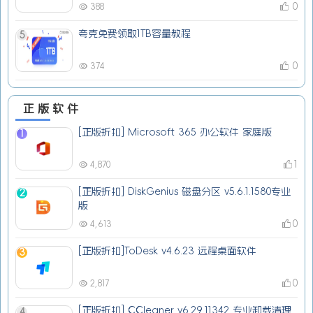
0
388
夸克免费领取1TB容量教程
5
0
374
正版软件
[正版折扣] Microsoft 365 办公软件 家庭版
1
1
4,870
[正版折扣] DiskGenius 磁盘分区 v5.6.1.1580专业
2
版
0
4,613
[正版折扣]ToDesk v4.6.23 远程桌面软件
3
0
2,817
[正版折扣] CCleaner v6.29.11342 专业卸载清理
4