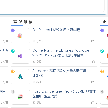
本站推荐
正
EditPlus v6.1.899.0 汉化绿色版
1
1
07/11
0
1,769
解锁版
Game Runtime Libraries Package
2
2
v7.2.26.0623-游戏常用运行库合集
07/11
1
683
Autodesk 2017-2026 批量激活工具
3
3
v1.3.4.0
07/11
0
561
月9日
Hard Disk Sentinel Pro v6.30.8b 单文件
4
4
绿色版-硬盘哨兵
07/11
0
388