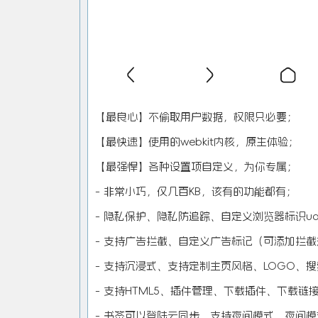
【最良心】不偷取用户数据，权限只必要；
【最快速】使用的webkit内核，原生体验；
【最强悍】各种设置项自定义，为你专属；
- 非常小巧，仅几百KB，该有的功能都有；
- 隐私保护、隐私防追踪、自定义浏览器标识u
- 支持广告拦截、自定义广告标记（可添加拦
- 支持沉浸式、支持定制主页风格、LOGO、
- 支持HTML5、插件管理、下载插件、下载链
- 书签可以登陆云同步，支持夜间模式，夜间