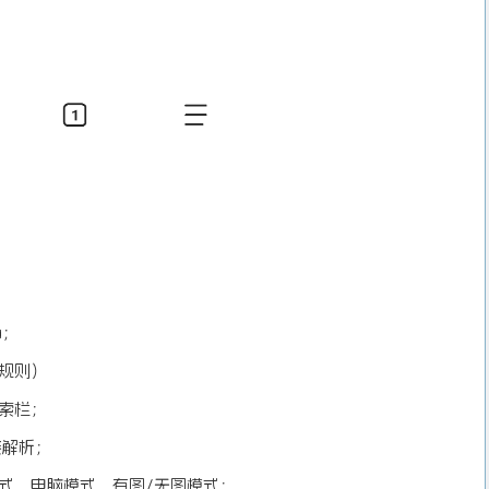
a；
截规则）
搜索栏；
接解析；
模式、电脑模式、有图/无图模式；