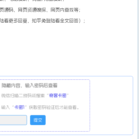
网页源码、网页资源嗅探、网页内查找等；
登陆看更多回复、知乎免登陆看全文回答）；
隐藏内容，输入密码后查看
微信扫描二维码或搜索“
奇客卡密
”
输入“
卡密1
”获取密码验证后才能查看。