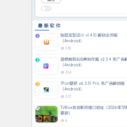
最新软件
独孤发型设计 v1.4.10 解锁会员版
1
（Android）
378
音频裁剪&铃声制作器 v2.3.4 无广告
2
（Android）
354
7Fon壁纸 v6.3.51 Pro 无广告解锁版
3
（Android）
372
TVBox各类影视接口地址（2026年7
4
更新）
4