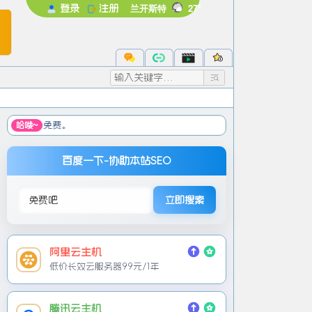
兰开斯特
27°
登录
注册
未登录
录后即可体验更多功能
注册
忘记密码
☞ 机房
哈喽~
百度一下-协助本站SEO
立即搜索
阿里云主机
低价长效云服务器99元/1年
腾讯云主机