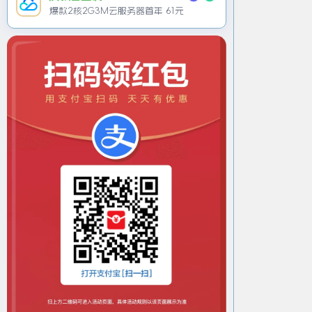
爆款2核2G3M云服务器首年 61元