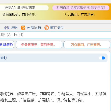
免费AI生成视频/脚本
机房直营 免实名服务器 低至元/月
免备案服务，首月免费。
万众瞩目，广告新界。
登
登录
戏
源码
云盘资源
软件更新
国内版（Android）
器 稳定价
免备案服务，首月免费。
万众瞩目，广告新界。
oid）
极简浏览器，纯净无广告、界面简约、功能强大、麻雀虽小，五脏俱
支持定制主题、广告拦截、扩展脚本、保护隐私等功能。