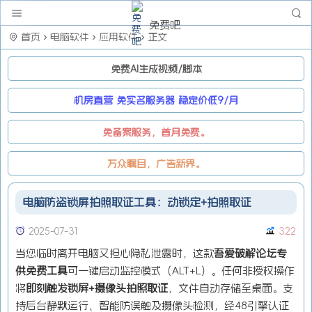
免费吧
首页
电脑软件
应用软件
正文
免费AI生成视频/脚本
机房直营 免实名服务器 稳定价低9/月
免备案服务，首月免费。
万众瞩目，广告新界。
电脑防盗锁屏拍照取证工具：动锁定+拍照取证
2025-07-31
322
当您临时离开电脑又担心隐私泄露时，这款
吾爱破解论坛专
供免费工具
可一键启动监控模式（ALT+L）。任何非授权操作
将
即刻触发锁屏+摄像头拍照取证
，文件自动存储至桌面。支
持后台静默运行、智能防误触及摄像头检测，经48引擎认证