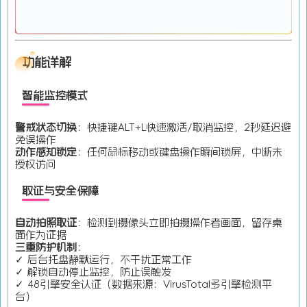
功能详解
智能监控模式
警戒状态切换
​：快捷键ALT+L快速激活/取消监控，2秒延迟避
免误操作
动作感知锁定
​：任何鼠标移动或键盘操作瞬间锁屏，中断未
授权访问
取证与安全保障
自动拍照取证
​：检测到摄像头立即拍摄操作者画面，留存桌
面作为证据
三重防护机制
​：
✓ 后台托盘静默运行，不干扰正常工作
✓ 解锁自动停止监控，防止误触发
✓ 48引擎安全认证（数据来源：VirusTotal多引擎检测平
台）