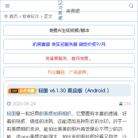
免费吧
首页
安卓软件
正文
免费AI生成视频/脚本
机房直营 免实名服务器 稳定价低9/月
免备案服务，首月免费。
万众瞩目，广告新界。
轻图 v6.1.30 高级版（Android ）
会员专属
2025-08-24
214
轻图
是一款好用的
美颜拍照相机
，它里面有丰富的滤镜，好
看的贴纸，搞怪的涂鸦，还能添加各种形式的水印。对于一
款美颜相机来说，能拍出美美的照片肯定是必不可少的功
能，该app美颜功能强大，拍出来的照片即好看又自然，让