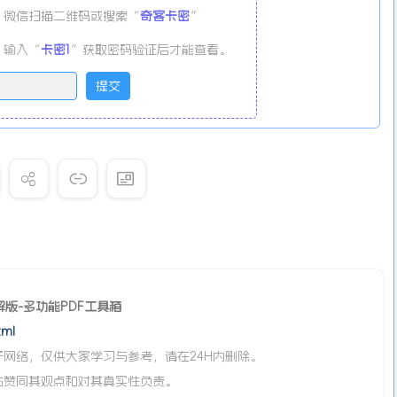
微信扫描二维码或搜索“
奇客卡密
”
输入“
卡密1
”获取密码验证后才能查看。
5 破解版-多功能PDF工具箱
tml
网络，仅供大家学习与参考，请在24H内删除。
站赞同其观点和对其真实性负责。