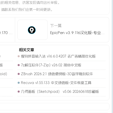
法的相关信息，访客发现请向站长举报。
，请联系我们我们会第一时间更新。
下一篇
CorelDraw 2025 v26.2.0.170 特别版-矢量绘图
EpicPen v3.9.116汉化版-专业屏幕标注工具
相关文章
)
搜狗拼音输入法 v16.6.0.4207 去广告精简优化版
简版
7z解压软件(7-Zip) v26.02 简体中文版
oid）
ZBrush 2026.2.1 绿色便携版-3D数字雕刻软件
Recuva v1.55.133 中文绿色版-文件恢复工具
几何画板（Sketchpad） v5.06 20260618珍藏版