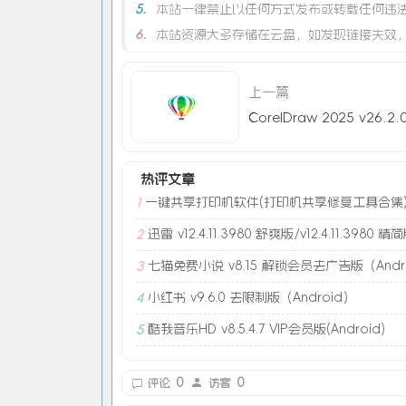
5.
本站一律禁止以任何方式发布或转载任何违
6.
本站资源大多存储在云盘，如发现链接失效
上一篇
热评文章
一键共享打印机软件(打印机共享修复工具合集
1
迅雷 v12.4.11.3980 舒爽版/v12.4.11.3980 精
2
七猫免费小说 v8.15 解锁会员去广告版（Andr
3
小红书 v9.6.0 去限制版（Android）
4
酷我音乐HD v8.5.4.7 VIP会员版(Android)
5
0
0
评论
访客