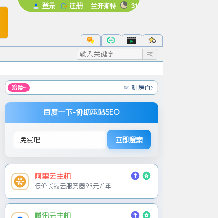
兰开斯特
31°
登录
注册
未登录
录后即可体验更多功能
注册
忘记密码
☞ 机房直营 免实名服务器 低至元/月
☞
免备案
哈喽~
百度一下-协助本站SEO
立即搜索
阿里云主机
低价长效云服务器99元/1年
腾讯云主机