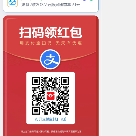
爆款2核2G3M云服务器首年 61元