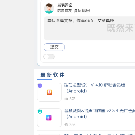
发表评论
填写信息
匿名网友
最新软件
独孤发型设计 v1.4.10 解锁会员版
1
（Android）
378
音频裁剪&铃声制作器 v2.3.4 无广告
2
（Android）
354