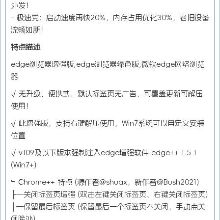
外发！
- 极速党：启动速度再快20%，内存占用优化30%，老旧设备
流畅如新！
特点描述
edge浏览器增强版,edge浏览器绿色版,微软edge网络浏览
器
√ 无升级、便携式、默认标签页无广告、可覆盖更新可解压
使用！
√ 此增强版，支持右键解压使用，Win7系统可以自定义安装
位置
√ v109及以下版本强制注入edge增强软件 edge++ 1.5.1
(Win7+)
﹂Chrome++ 特点 (源作者@shuax，新作者@Bush2021)
├—关闭标签页增强 (双击左键关闭标签页、右键关闭标签页)
├—保留最后标签页 (保留最后一个标签页不关闭，手动点关
闭除外)