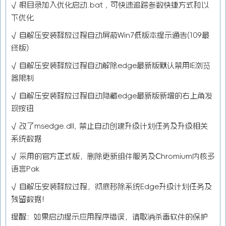
√ 根目录加入优化启动.bat , 可快速追踪参数快捷方式和以
下优化
√ 自解压安装释放过程自动屏蔽Win7低版本提示通告(109最
终版)
√ 自解压安装释放过程自动解除edge最新版默认禁用IE浏览
器限制
√ 自解压安装释放过程自动隐藏edge最新版新增的右上角发
现按钮
√ 改了msedge.dll, 禁止自动创建升级计划任务及升级相关
系统数据
√ 采用的官方正式版，删除更新组件服务及Chromium内核多
语言Pak
√ 自解压安装释放过程，彻底移除系统Edge升级计划任务及
残留数据！
提醒：如果启动提示应用程序错误，请取消杀毒软件的保护