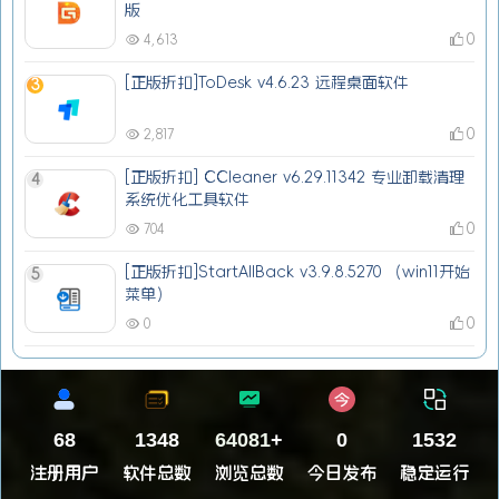
版
0
4,613
[正版折扣]ToDesk v4.6.23 远程桌面软件
3
0
2,817
[正版折扣] CCleaner v6.29.11342 专业卸载清理
4
系统优化工具软件
0
704
[正版折扣]StartAllBack v3.9.8.5270 （win11开始
5
菜单）
0
0
68
1348
73792
+
0
1532
注册用户
软件总数
浏览总数
今日发布
稳定运行