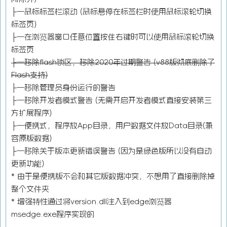
├—鼠标标签栏滚动 (鼠标悬停在标签栏时使用鼠标滚轮切换
标签页)
├—在浏览器窗口任意位置按住右键时可以使用鼠标滚轮切换
标签页
├—移除flash锁区，移除2020年过期警告 (v88版彻底删除了
Flash支持)
├—移除管理员身份运行的警告
├—移除开发者模式警告 (无需开启开发者模式直接安装第三
方扩展程序)
├—便携式，程序放App目录，用户数据文件放Data目录(兼
容原版数据)
├—移除关于版本更新错误警告 (因为是绿色版所以没有自动
更新功能)
* 由于是便携版不会和其它版数据冲突，不想用了直接删除掉
整个文件夹
* 增强特性通过将version.dll注入到edge浏览器
msedge.exe程序实现的