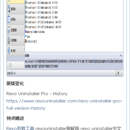
新版变化
Revo Uninstaller Pro - History
https://www.revouninstaller.com/revo-uninstaller-pro-
full-version-history
特点描述
Revo卸载工具
,revouninstaller破解版,revo uninstaller中文