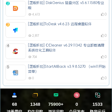
[正版折扣] DiskGenius 磁盘分区 v5.6.1.1580专业
2
版
0
4,613
[正版折扣]ToDesk v4.6.23 远程桌面软件
3
0
2,817
[正版折扣] CCleaner v6.29.11342 专业卸载清理
4
系统优化工具软件
0
704
[正版折扣]StartAllBack v3.9.8.5270 （win11开始
5
菜单）
0
0
68
1348
83945
+
0
1533
注册用户
软件总数
浏览总数
今日发布
稳定运行