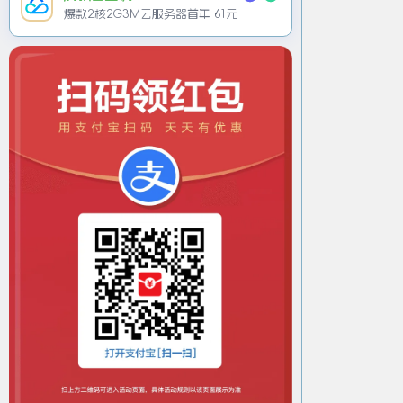
爆款2核2G3M云服务器首年 61元