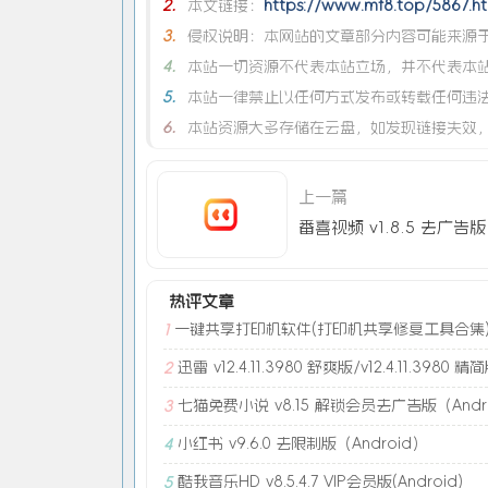
2.
本文链接：
https://www.mf8.top/5867.ht
3.
侵权说明：本网站的文章部分内容可能来源于
4.
本站一切资源不代表本站立场，并不代表本
5.
本站一律禁止以任何方式发布或转载任何违
6.
本站资源大多存储在云盘，如发现链接失效
上一篇
热评文章
一键共享打印机软件(打印机共享修复工具合集
1
迅雷 v12.4.11.3980 舒爽版/v12.4.11.3980 精
2
七猫免费小说 v8.15 解锁会员去广告版（Andr
3
小红书 v9.6.0 去限制版（Android）
4
酷我音乐HD v8.5.4.7 VIP会员版(Android)
5