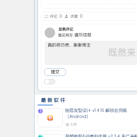
0
0
评论
访客
发表评论
填写信息
匿名网友
最新软件
独孤发型设计 v1.4.10 解锁会员版
1
（Android）
378
音频裁剪&铃声制作器 v2.3.4 无广告