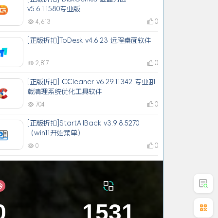
v5.6.1.1580专业版
0
4,613
[正版折扣]ToDesk v4.6.23 远程桌面软件
0
2,817
[正版折扣] CCleaner v6.29.11342 专业卸
载清理系统优化工具软件
0
704
[正版折扣]StartAllBack v3.9.8.5270
（win11开始菜单）
0
0
QQ在线咨询
微信
0
1531