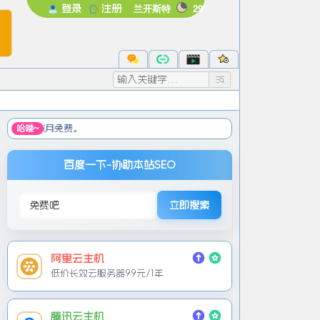
兰开斯特
29°
登录
注册
未登录
录后即可体验更多功能
注册
忘记密码
☞ 机
哈喽~
百度一下-协助本站SEO
立即搜索
阿里云主机
低价长效云服务器99元/1年
腾讯云主机