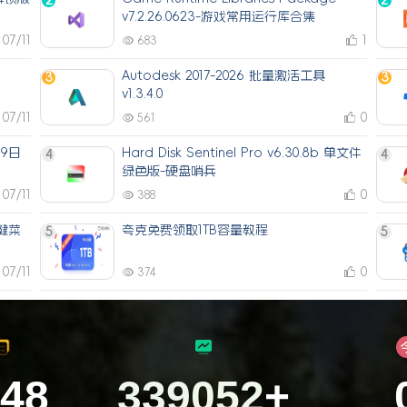
2
2
v7.2.26.0623-游戏常用运行库合集
07/11
1
683
Autodesk 2017-2026 批量激活工具
3
3
v1.3.4.0
07/11
0
561
月9日
Hard Disk Sentinel Pro v6.30.8b 单文件
4
4
绿色版-硬盘哨兵
07/11
0
388
右键菜
夸克免费领取1TB容量教程
5
5
07/11
0
374
348
374380
+