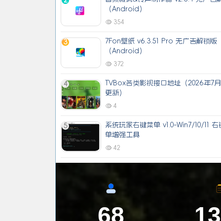
2
（Android）
354
7Fon壁纸 v6.3.51 Pro 无广告解锁版
3
（Android）
372
TVBox各类影视接口地址（2026年7
4
更新）
4
系统玩家右键菜单 v1.0-Win7/10/11 
5
单增强工具
42
68
1