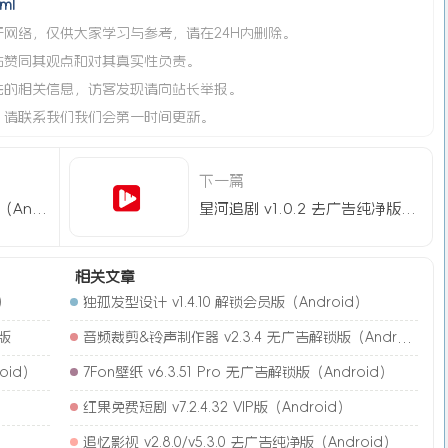
ml
网络，仅供大家学习与参考，请在24H内删除。
站赞同其观点和对其真实性负责。
法的相关信息，访客发现请向站长举报。
，请联系我们我们会第一时间更新。
下一篇
番喜视频 v1.8.5 去广告版（Android）
星河追剧 v1.0.2 去广告纯净版（Android ）
相关文章
)
独孤发型设计 v1.4.10 解锁会员版（Android）
简版
音频裁剪&铃声制作器 v2.3.4 无广告解锁版（Android）
oid）
7Fon壁纸 v6.3.51 Pro 无广告解锁版（Android）
红果免费短剧 v7.2.4.32 VIP版（Android）
追忆影视 v2.8.0/v5.3.0 去广告纯净版（Android）