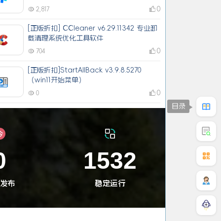
0
2,817
[正版折扣] CCleaner v6.29.11342 专业卸
载清理系统优化工具软件
0
704
[正版折扣]StartAllBack v3.9.8.5270
（win11开始菜单）
0
0
目录
QQ在线咨询
微信
0
1532
发布
稳定运行