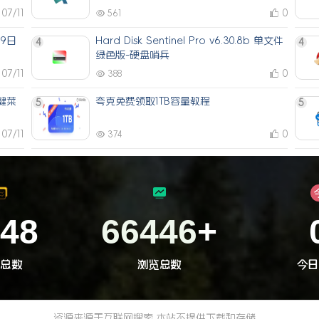
07/11
0
561
月9日
Hard Disk Sentinel Pro v6.30.8b 单文件
4
4
绿色版-硬盘哨兵
07/11
0
388
右键菜
夸克免费领取1TB容量教程
5
5
07/11
0
374
348
89333
+
件总数
浏览总数
今日
资源来源于互联网搜索,本站不提供下载和存储。