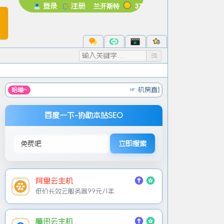
兰开斯特
37°
登录
注册
未登录
录后即可体验更多功能
注册
忘记密码
☞ 机房直营 免实名服务器 低至元/月
☞
免备案
哈喽~
百度一下-协助本站SEO
立即搜索
阿里云主机
低价长效云服务器99元/1年
腾讯云主机