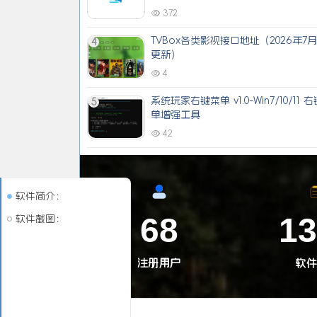
372
TVBox各类影视接口地址（2026年7
4
更新）
4
系统玩家右键菜单 v1.0-Win7/10/11 
5
单增强工具
42
软件简介：
68
1
软件截图：
注册用户
软