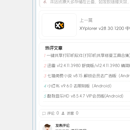
6.
本站资源大多存储在云盘，如发现链接失效
上一篇
热评文章
一键共享打印机软件(打印机共享修复工具合集
1
迅雷 v12.4.11.3980 舒爽版/v12.4.11.3980 精
2
七猫免费小说 v8.15 解锁会员去广告版（Andr
3
小红书 v9.6.0 去限制版（Android）
4
酷我音乐HD v8.5.4.7 VIP会员版(Android)
5
0
0
评论
访客
发表评论