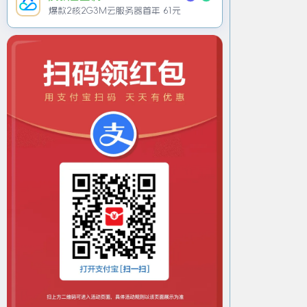
爆款2核2G3M云服务器首年 61元